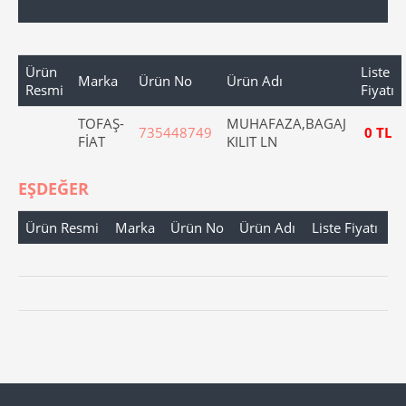
Ürün
Liste
Marka
Ürün No
Ürün Adı
Resmi
Fiyatı
TOFAŞ-
MUHAFAZA,BAGAJ
735448749
0 TL
FİAT
KILIT LN
EŞDEĞER
Ürün Resmi
Marka
Ürün No
Ürün Adı
Liste Fiyatı