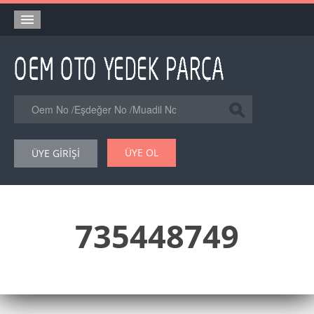
Anasayfa
Orjinal Yedek Parça
Eşdeğer Muadil Yedek Parça
Online Kataloglar
ÜYE OL
ÜYE GİRİŞİ
Şase Numarası VIN Yedekparça Sorgulama
Hakkımızda
Reklam
735448749
Forum