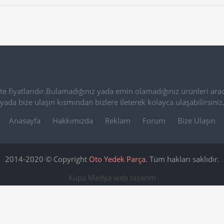
e fiyatlarıdır.Bulamadığınız yada emin olamadığınız ürünleri arac
yada bize ulaşın kısmından bizlere ileterek kolayca ulaşabilirsiniz
Anasayfa
Hakkımızda
Reklam
Forum
Bize Ulaşın
2014-2020 © Copyright
Oto Yedek Parça
. Tüm hakları saklıdır.
Kupa Medya
web tasarım