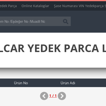
edek Parça
Online Kataloglar
Şase Numarası VIN Yedekparça 
CAR YEDEK PARCA L
Ürün No
Ürün Adı
1 / 1