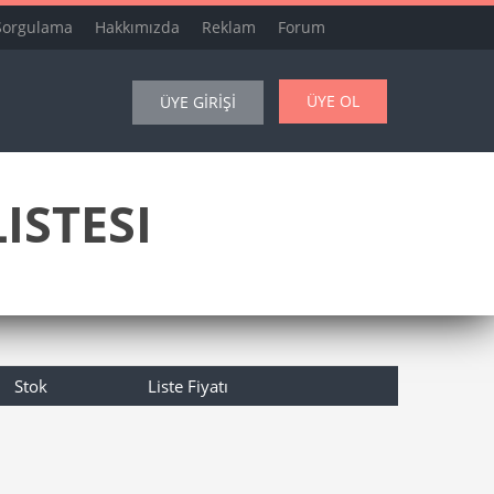
Sorgulama
Hakkımızda
Reklam
Forum
ÜYE OL
ÜYE GİRİŞİ
ISTESI
Stok
Liste Fiyatı