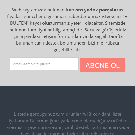
Web sayfamızda bulunan tüm
oto yedek parçaların
fiyatları güncellendiği zaman haberdar olmak isterseniz "E-
BÜLTEN" kaydı oluşturmanız yeterli olacaktır. Sitemizde
bulunan tüm fiyatlar bilgi amaçlıdır. Soru ve görüşleriniz
için aşağıdaki iletişim formundan ya da sağ alt tarafta
bulunan canlı destek bölümünden bizimle irtibata
geçebilirsiniz.
ABONE OL
Listede gördüğünüz tüm ürünler %18 kdv dahil liste
fiyatlarıdır.Bulamadığınız yada emin olamadığınız ürünleri
aracınızın şase numarasını , canlı destek hattımızndan yada
bize ulaşın kısmından bizlere ileterek kolayca