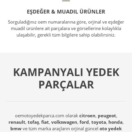
EŞDEĞER & MUADIL ÜRÜNLER
Sorguladığınız oem numaralarına göre, orjinal ve eşdeğer
muadil ürünlere ait parçalara ve görsellerine kolaylıkla
ulaşabilir, gerekli tüm bilgilere sahip olabilirsiniz.
KAMPANYALI YEDEK
PARÇALAR
oemotoyedekparca.com olarak
citroen
,
peugeot
,
renault
,
tofaş
,
fiat
,
volkswagen
,
ford
,
toyota
,
honda
,
bmw
ve tüm marka araçların orjinal güncel
oto yedek