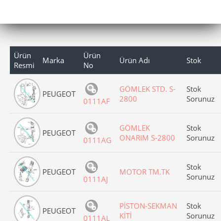
Ürün
Ürün
Marka
Ürün Adı
Stok
Resmi
No
GÖMLEK STD. S-
Stok
PEUGEOT
2800
Sorunuz
0111AF
GÖMLEK
Stok
PEUGEOT
ONARIM S-2800
Sorunuz
0111AG
Stok
PEUGEOT
MOTOR TM.TK
Sorunuz
0111AJ
PİSTON-SEKMAN
Stok
PEUGEOT
KİTİ
Sorunuz
0111AL