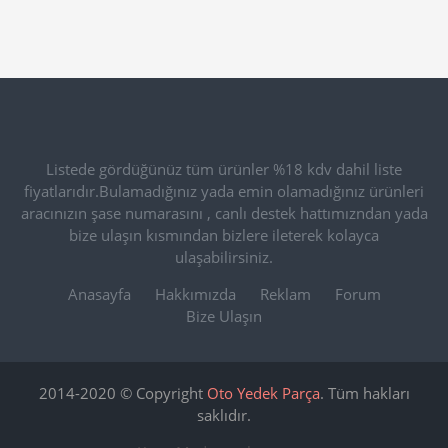
Listede gördüğünüz tüm ürünler %18 kdv dahil liste
fiyatlarıdır.Bulamadığınız yada emin olamadığınız ürünleri
aracınızın şase numarasını , canlı destek hattımızndan yada
bize ulaşın kısmından bizlere ileterek kolayca
ulaşabilirsiniz.
Anasayfa
Hakkımızda
Reklam
Forum
Bize Ulaşın
2014-2020 © Copyright
Oto Yedek Parça
. Tüm hakları
saklıdır.