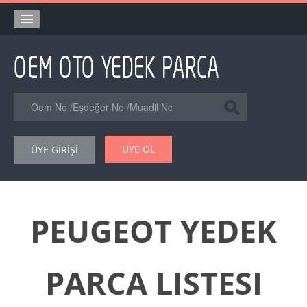
Anasayfa
Orjinal Yedek Parça
Eşdeğer Muadil Yedek Parça
Online Kataloglar
ÜYE OL
ÜYE GİRİŞİ
Şase Numarası VIN Yedekparça Sorgulama
Hakkımızda
Reklam
PEUGEOT YEDEK
Forum
PARCA LISTESI