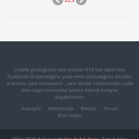
Listede gördüğünüz tüm ürünler %18 kdv dahil liste
fiyatlarıdır.Bulamadığınız yada emin olamadığınız ürünleri
aracınızın şase numarasını , canlı destek hattımızndan yada
bize ulaşın kısmından bizlere ileterek kolayca
ulaşabilirsiniz.
Anasayfa
Hakkımızda
Reklam
Forum
Bize Ulaşın