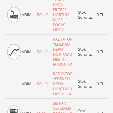
HAVA
FILTRESI
Stok
ADIM
FO112
HORTUM
0 TL
Sorunuz
KLIPSI
FOCUS-
FIESTA
RADYATOR
YEDEK SU
DEPO
Stok
ADIM
FO118
0 TL
HORTUMU
Sorunuz
FIESTA-
FUSION 02-
RADYATOR
YEDEK SU
Stok
ADIM
FO122
DEPO
0 TL
Sorunuz
HORTUMU
FIESTA 1.4
SIS FAR
CERCEVESI
Stok