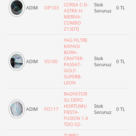
CORSA C-D-
Stok
ADIM
OP103
0 TL
ASTRA H-
Sorunuz
MERIVA-
COMBO
Z13DTJ
YAG FILTRE
KAPAGI
BORA-
CRAFTER-
Stok
ADIM
VS100
0 TL
PASSAT-
Sorunuz
GOLF-
SUPERB-
LEON
RADYATOR
SU DEPO
HORTUMU
Stok
ADIM
FO117
0 TL
FIESTA-
Sorunuz
FUSION 1.4
TDCI 02-
TURBO