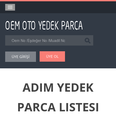
Anasayfa
Orjinal Yedek Parça
Eşdeğer Muadil Yedek Parça
Online Kataloglar
ÜYE OL
ÜYE GİRİŞİ
Şase Numarası VIN Yedekparça Sorgulama
Hakkımızda
Reklam
ADIM YEDEK
Forum
PARCA LISTESI