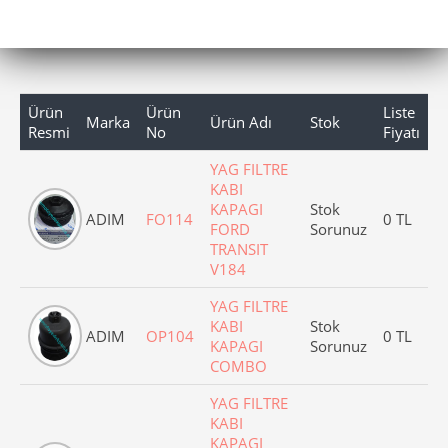
Ürün
Ürün
Liste
Marka
Ürün Adı
Stok
Resmi
No
Fiyatı
YAG FILTRE
KABI
KAPAGI
Stok
ADIM
FO114
0 TL
FORD
Sorunuz
TRANSIT
V184
YAG FILTRE
KABI
Stok
ADIM
OP104
0 TL
KAPAGI
Sorunuz
COMBO
YAG FILTRE
KABI
KAPAGI