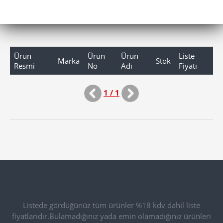
Ürün
Ürün
Ürün
Liste
Marka
Stok
Resmi
No
Adı
Fiyatı
1 / 1
Listede gördüğünüz tüm ürünler %18 kdv dahil liste
fiyatlarıdır.Bulamadığınız yada emin olamadığınız ürünleri