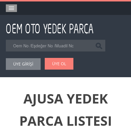
Anasayfa
Orjinal Yedek Parça
Eşdeğer Muadil Yedek Parça
Online Kataloglar
ÜYE OL
ÜYE GİRİŞİ
Şase Numarası VIN Yedekparça Sorgulama
Hakkımızda
Reklam
AJUSA YEDEK
Forum
PARCA LISTESI