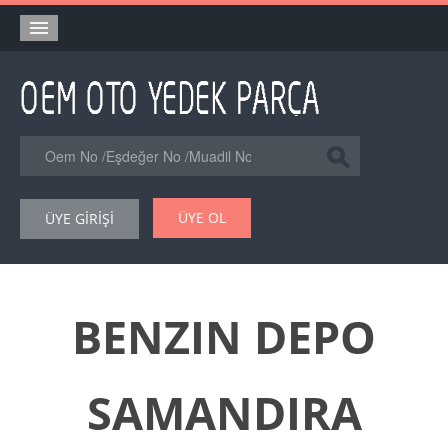
Anasayfa
Orjinal Yedek Parça
Eşdeğer Muadil Yedek Parça
Online Kataloglar
ÜYE OL
ÜYE GİRİŞİ
Şase Numarası VIN Yedekparça Sorgulama
Hakkımızda
Reklam
BENZIN DEPO
Forum
SAMANDIRA