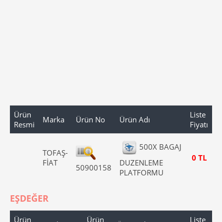
Ürün
Liste
Marka
Ürün No
Ürün Adı
Resmi
Fiyatı
500X BAGAJ
TOFAŞ-
0 TL
FİAT
DUZENLEME
50900158
PLATFORMU
EŞDEĞER
Ürün
Ürün
Liste