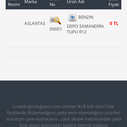
Marka
Ürün Adı
Resmi
No
Fiyatı
BENZIN
ASLANTAS
0 TL
DEPO SAMANDIRA
09001
TUPU R12
Listede gördüğünüz tüm ürünler %18 kdv dahil liste
fiyatlarıdır.Bulamadığınız yada emin olamadığınız ürünleri
aracınızın şase numarasını , canlı destek hattımızndan yada
bize ulaşın kısmından bizlere ileterek kolayca