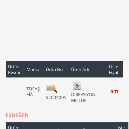
Ürün
Liste
Marka
Ürün No
Ürün Adı
Resmi
Fiyatı
TOFAŞ-
0 TL
FİAT
DIREKSIYON
52004005
MILI DFL
EŞDEĞER
Ürün
Liste