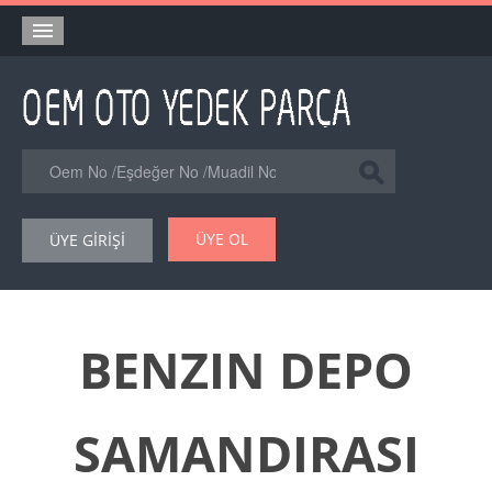
Anasayfa
Orjinal Yedek Parça
Eşdeğer Muadil Yedek Parça
Online Kataloglar
ÜYE OL
ÜYE GİRİŞİ
Şase Numarası VIN Yedekparça Sorgulama
Hakkımızda
Reklam
BENZIN DEPO
Forum
SAMANDIRASI