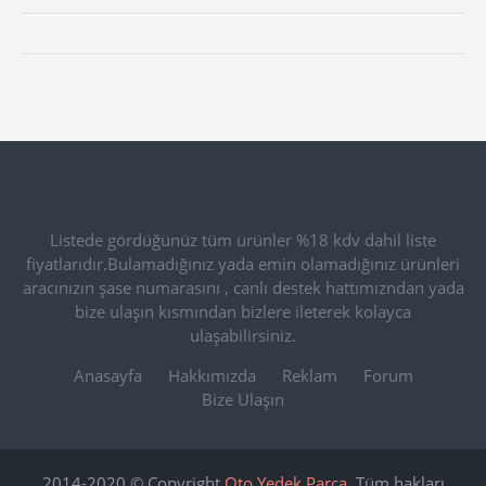
Listede gördüğünüz tüm ürünler %18 kdv dahil liste
fiyatlarıdır.Bulamadığınız yada emin olamadığınız ürünleri
aracınızın şase numarasını , canlı destek hattımızndan yada
bize ulaşın kısmından bizlere ileterek kolayca
ulaşabilirsiniz.
Anasayfa
Hakkımızda
Reklam
Forum
Bize Ulaşın
2014-2020 © Copyright
Oto Yedek Parça
. Tüm hakları