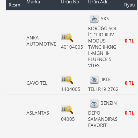
Marka
Ürün No
Ürün Adı
Resmi
Fiyatı
AKS
KÖRÜĞÜ SOL
İÇ CLIO III-IV-
ANKA
MODUS-
0 TL
AUTOMOTIVE
40104005
TWNG II-KNG
II-MGN III-
FLUENCE 5
VİTES
JIKLE
CAVO TEL
0 TL
1404005
TELI R19 2762
BENZIN
ASLANTAS
DEPO
0 TL
04005
SAMANDIRASI
FAVORIT