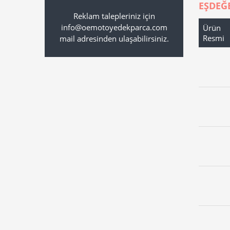
EŞDEĞ
Reklam talepleriniz için
info@oemotoyedekparca.com
Ürün
Resmi
mail adresinden ulaşabilirsiniz.