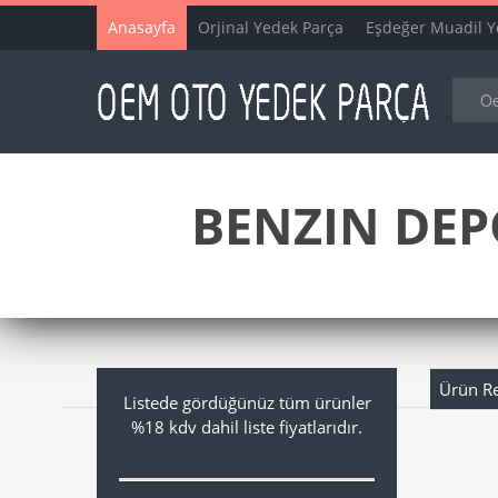
Anasayfa
Orjinal Yedek Parça
Eşdeğer Muadil Y
BENZIN DEP
Ürün R
Listede gördüğünüz tüm ürünler
%18 kdv dahil liste fiyatlarıdır.