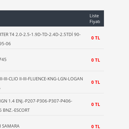
Liste
Fiyatı
R T4 2.0-2.5-1.9D-TD-2.4D-2.5TDİ 90-
0 TL
95-06
745
0 TL
I-III-CLIO II-III-FLUENCE-KNG-LGN-LOGAN
0 TL
6
GN 1.4 ENJ.-P207-P306-P307-P406-
0 TL
6 BNZ.-ESCORT
I SAMARA
0 TL