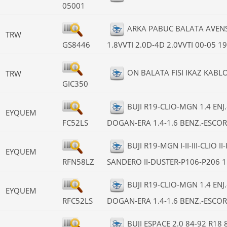
05001
ARKA PABUC BALATA AVENSI
TRW
GS8446
1.8VVTI 2.0D-4D 2.0VVTI 00-05 1
ON BALATA FISI IKAZ KABL
TRW
GIC350
BUJI R19-CLIO-MGN 1.4 EN
EYQUEM
FC52LS
DOGAN-ERA 1.4-1.6 BENZ.-ESCOR
BUJI R19-MGN I-II-III-CLIO I
EYQUEM
RFN58LZ
SANDERO II-DUSTER-P106-P206 1.
BUJI R19-CLIO-MGN 1.4 EN
EYQUEM
RFC52LS
DOGAN-ERA 1.4-1.6 BENZ.-ESCOR
BUJI ESPACE 2.0 84-92 R18 