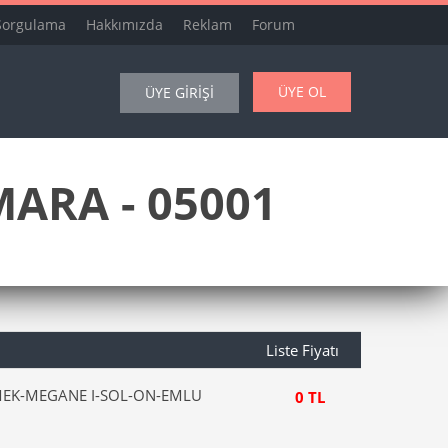
Sorgulama
Hakkımızda
Reklam
Forum
ÜYE OL
ÜYE GİRİŞİ
ARA - 05001
Liste Fiyatı
EK-MEGANE I-SOL-ON-EMLU
0 TL