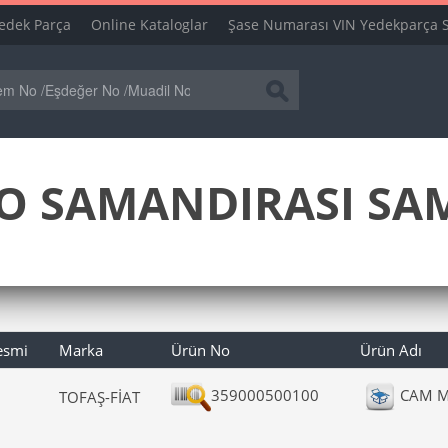
edek Parça
Online Kataloglar
Şase Numarası VIN Yedekparça 
O SAMANDIRASI SAM
esmi
Marka
Ürün No
Ürün Adı
359000500100
CAM M
TOFAŞ-FİAT