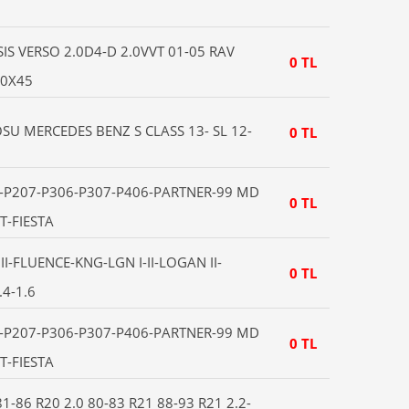
S VERSO 2.0D4-D 2.0VVT 01-05 RAV
0 TL
90X45
OSU MERCEDES BENZ S CLASS 13- SL 12-
0 TL
J.-P207-P306-P307-P406-PARTNER-99 MD
0 TL
T-FIESTA
I-III-FLUENCE-KNG-LGN I-II-LOGAN II-
0 TL
4-1.6
J.-P207-P306-P307-P406-PARTNER-99 MD
0 TL
T-FIESTA
81-86 R20 2.0 80-83 R21 88-93 R21 2.2-