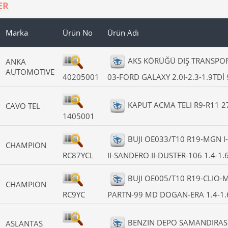
ER
Marka
Ürün No
Ürün Adı
AKS KÖRÜĞÜ DIŞ TRANSPORTE
ANKA
AUTOMOTIVE
40205001
03-FORD GALAXY 2.0I-2.3-1.9TDİ 
KAPUT ACMA TELI R9-R11 2
CAVO TEL
1405001
BUJI OE033/T10 R19-MGN I-I
CHAMPION
RC87YCL
II-SANDERO II-DUSTER-106 1.4-1.
BUJI OE005/T10 R19-CLIO-M
CHAMPION
RC9YC
PARTN-99 MD DOGAN-ERA 1.4-1.
BENZIN DEPO SAMANDIRAS
ASLANTAS