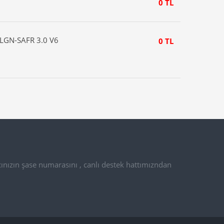
0 TL
-LGN-SAFR 3.0 V6
0 TL
ınızın şase numarasını , canlı destek hattımızndan
.