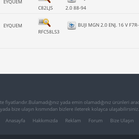
EYQUEM
C82LJS
2.0 88-94
BUJI MGN 2.0 ENJ. 16 V F7R
EYQUEM
RFC58LS3
e fiyatlarıdır.Bulamadığınız yada emin olamadığınız ürünleri arac
yada bize ulaşın kısmından bizlere ileterek kolayca ulaşabilirsiniz
Anasayfa
Hakkımızda
Reklam
Forum
Bize Ulaşın