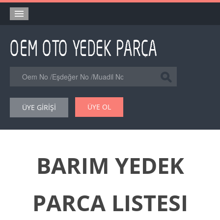
Anasayfa
Orjinal Yedek Parça
Eşdeğer Muadil Yedek Parça
Online Kataloglar
ÜYE OL
ÜYE GİRİŞİ
Şase Numarası VIN Yedekparça Sorgulama
Hakkımızda
Reklam
BARIM YEDEK
Forum
PARCA LISTESI