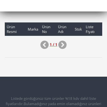
Ürün
Ürün
Ürün
Liste
Marka
Stok
Resmi
No
Adı
Fiyatı
1 / 1
Listede gördüğünüz tüm ürünler %18 kdv dahil liste
fiyatlarıdır.Bulamadığınız yada emin olamadığınız ürünleri