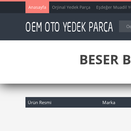
Anasayfa
Orjinal Yedek Parça
Eşdeğer Muadil Y
BESER B
Ürün Resmi
Marka