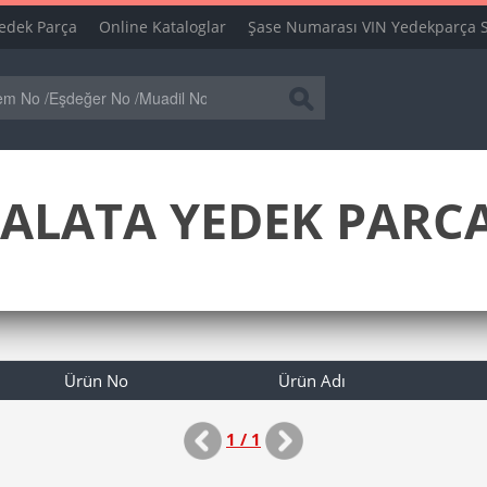
edek Parça
Online Kataloglar
Şase Numarası VIN Yedekparça 
ALATA YEDEK PARCA
Ürün No
Ürün Adı
1 / 1