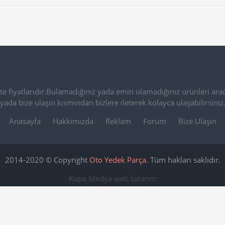
e fiyatlarıdır.Bulamadığınız yada emin olamadığınız ürünleri arac
yada bize ulaşın kısmından bizlere ileterek kolayca ulaşabilirsiniz
Anasayfa
Hakkımızda
Reklam
Forum
Bize Ulaşın
2014-2020 © Copyright
Oto Yedek Parça
. Tüm hakları saklıdır.
Kupa Medya
web tasarım