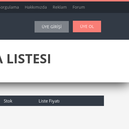
Sorgulama
Hakkımızda
Reklam
Forum
ÜYE OL
ÜYE GİRİŞİ
 LISTESI
Stok
Liste Fiyatı