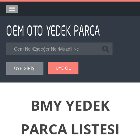
Anasayfa
Orjinal Yedek Parça
Eşdeğer Muadil Yedek Parça
Online Kataloglar
ÜYE OL
ÜYE GİRİŞİ
Şase Numarası VIN Yedekparça Sorgulama
Hakkımızda
Reklam
BMY YEDEK
Forum
PARCA LISTESI