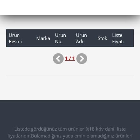
Ürün
Ürün
Ürün
Liste
Marka
Stok
Resmi
No
Adı
Fiyatı
1 / 1
Listede gördüğünüz tüm ürünler %18 kdv dahil liste
fiyatlarıdır.Bulamadığınız yada emin olamadığınız ürünleri