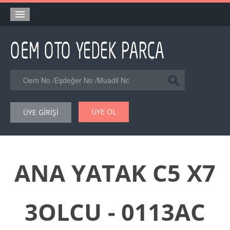
Anasayfa
Orjinal Yedek Parça
Eşdeğer Muadil Yedek Parça
Online Kataloglar
ÜYE OL
ÜYE GİRİŞİ
Şase Numarası VIN Yedekparça Sorgulama
Hakkımızda
Reklam
ANA YATAK C5 X7
Forum
3OLCU - 0113AC