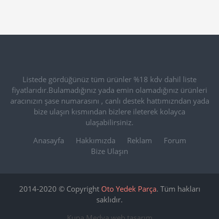
Listede gördüğünüz tüm ürünler %18 kdv dahil liste
fiyatlarıdır.Bulamadığınız yada emin olamadığınız ürünleri
aracınızın şase numarasını , canlı destek hattımızndan yada
bize ulaşın kısmından bizlere ileterek kolayca
ulaşabilirsiniz.
Anasayfa
Hakkımızda
Reklam
Forum
Bize Ulaşın
2014-2020 © Copyright
Oto Yedek Parça
. Tüm hakları
saklıdır.
Kupa Medya
web tasarım