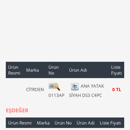
Ürün
Ürün
Liste
Marka
Ürün Adı
Resmi
No
Fiyatı
ANA YATAK
CİTROEN
0 TL
0113AP
SİYAH DS3 C4PC
EŞDEĞER
Ürün Resmi
Marka
Ürün No
Ürün Adı
Liste Fiyatı