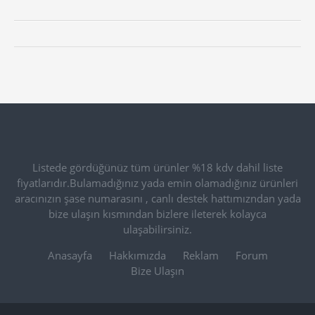
Listede gördüğünüz tüm ürünler %18 kdv dahil liste
fiyatlarıdır.Bulamadığınız yada emin olamadığınız ürünleri
aracınızın şase numarasını , canlı destek hattımızndan yada
bize ulaşın kısmından bizlere ileterek kolayca
ulaşabilirsiniz.
Anasayfa
Hakkımızda
Reklam
Forum
Bize Ulaşın