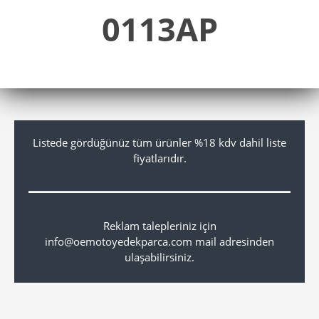
0113AP
Listede gördüğünüz tüm ürünler %18 kdv dahil liste
fiyatlarıdır.
Reklam talepleriniz için
info@oemotoyedekparca.com mail adresinden
ulaşabilirsiniz.