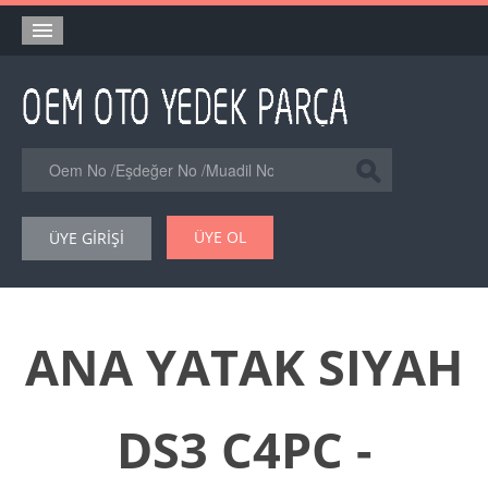
Anasayfa
Orjinal Yedek Parça
Eşdeğer Muadil Yedek Parça
Online Kataloglar
ÜYE OL
ÜYE GİRİŞİ
Şase Numarası VIN Yedekparça Sorgulama
Hakkımızda
Reklam
ANA YATAK SIYAH
Forum
DS3 C4PC -