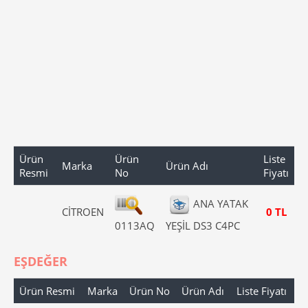
Ürün
Ürün
Liste
Marka
Ürün Adı
Resmi
No
Fiyatı
ANA YATAK
CİTROEN
0 TL
0113AQ
YEŞİL DS3 C4PC
EŞDEĞER
Ürün Resmi
Marka
Ürün No
Ürün Adı
Liste Fiyatı