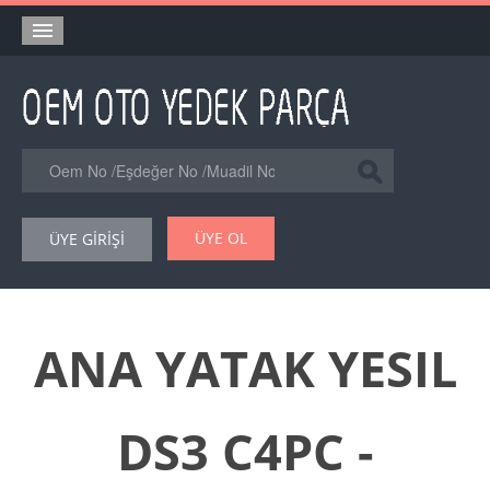
Anasayfa
Orjinal Yedek Parça
Eşdeğer Muadil Yedek Parça
Online Kataloglar
ÜYE OL
ÜYE GİRİŞİ
Şase Numarası VIN Yedekparça Sorgulama
Hakkımızda
Reklam
ANA YATAK YESIL
Forum
DS3 C4PC -