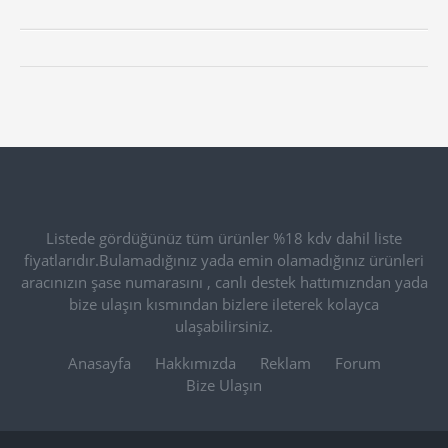
Listede gördüğünüz tüm ürünler %18 kdv dahil liste
fiyatlarıdır.Bulamadığınız yada emin olamadığınız ürünleri
aracınızın şase numarasını , canlı destek hattımızndan yada
bize ulaşın kısmından bizlere ileterek kolayca
ulaşabilirsiniz.
Anasayfa
Hakkımızda
Reklam
Forum
Bize Ulaşın