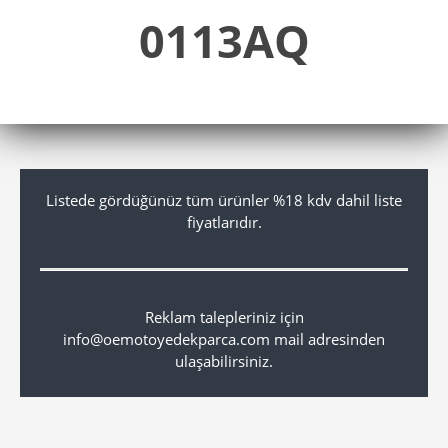
0113AQ
Listede gördüğünüz tüm ürünler %18 kdv dahil liste
fiyatlarıdır.
Reklam talepleriniz için
info@oemotoyedekparca.com mail adresinden
ulaşabilirsiniz.