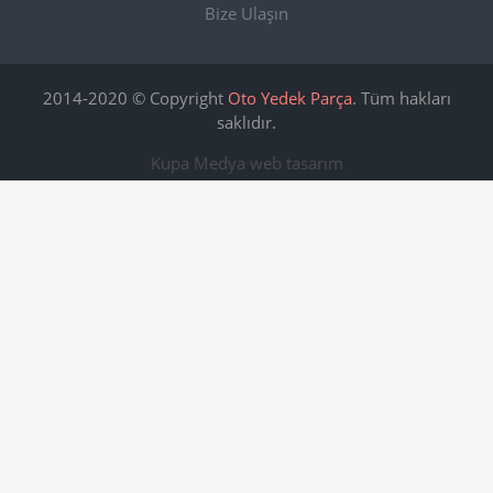
Bize Ulaşın
2014-2020 © Copyright
Oto Yedek Parça
. Tüm hakları
saklıdır.
Kupa Medya
web tasarım