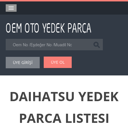
Anasayfa
Orjinal Yedek Parça
Eşdeğer Muadil Yedek Parça
Online Kataloglar
ÜYE OL
ÜYE GİRİŞİ
Şase Numarası VIN Yedekparça Sorgulama
Hakkımızda
Reklam
DAIHATSU YEDEK
Forum
PARCA LISTESI