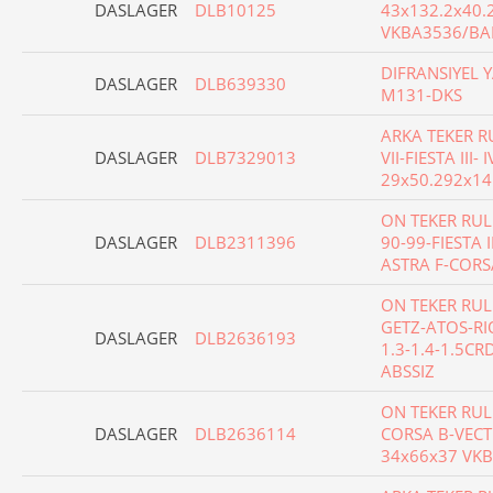
DASLAGER
DLB10125
43x132.2x40.
VKBA3536/BA
DIFRANSIYEL 
DASLAGER
DLB639330
M131-DKS
ARKA TEKER R
DASLAGER
DLB7329013
VII-FIESTA III-
29x50.292x14
ON TEKER RULM
DASLAGER
DLB2311396
90-99-FIESTA I
ASTRA F-CORS
ON TEKER RUL
GETZ-ATOS-RIO 
DASLAGER
DLB2636193
1.3-1.4-1.5CR
ABSSIZ
ON TEKER RUL
DASLAGER
DLB2636114
CORSA B-VECT
34x66x37 VK