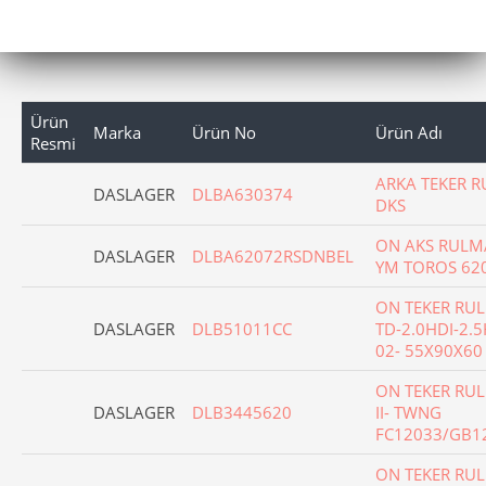
Ürün
Marka
Ürün No
Ürün Adı
Resmi
ARKA TEKER R
DASLAGER
DLBA630374
DKS
ON AKS RULMAN
DASLAGER
DLBA62072RSDNBEL
YM TOROS 62
ON TEKER RU
DASLAGER
DLB51011CC
TD-2.0HDI-2.5
02- 55X90X60
ON TEKER RUL
DASLAGER
DLB3445620
II- TWNG
FC12033/GB1
ON TEKER RUL