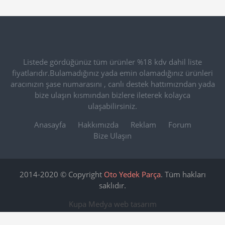
Listede gördüğünüz tüm ürünler %18 kdv dahil liste
fiyatlarıdır.Bulamadığınız yada emin olamadığınız ürünleri
aracınızın şase numarasını , canlı destek hattımızndan yada
bize ulaşın kısmından bizlere ileterek kolayca
ulaşabilirsiniz.
Anasayfa
Hakkımızda
Reklam
Forum
Bize Ulaşın
2014-2020 © Copyright
Oto Yedek Parça
. Tüm hakları
saklıdır.
Kupa Medya
web tasarım