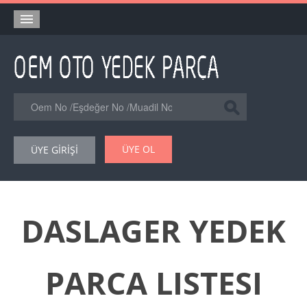
Anasayfa
Orjinal Yedek Parça
Eşdeğer Muadil Yedek Parça
Online Kataloglar
ÜYE OL
ÜYE GİRİŞİ
Şase Numarası VIN Yedekparça Sorgulama
Hakkımızda
Reklam
DASLAGER YEDEK
Forum
PARCA LISTESI