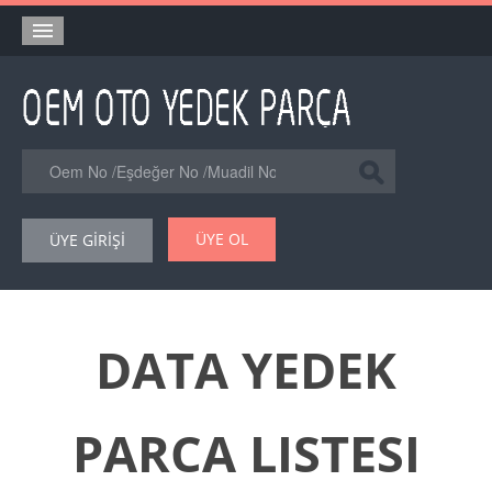
Anasayfa
Orjinal Yedek Parça
Eşdeğer Muadil Yedek Parça
Online Kataloglar
ÜYE OL
ÜYE GİRİŞİ
Şase Numarası VIN Yedekparça Sorgulama
Hakkımızda
Reklam
DATA YEDEK
Forum
PARCA LISTESI