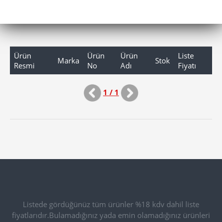
Ürün
Ürün
Ürün
Liste
Marka
Stok
Resmi
No
Adı
Fiyatı
1 / 1
Listede gördüğünüz tüm ürünler %18 kdv dahil liste
fiyatlarıdır.Bulamadığınız yada emin olamadığınız ürünleri