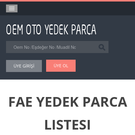
Anasayfa
Orjinal Yedek Parça
Eşdeğer Muadil Yedek Parça
Online Kataloglar
ÜYE OL
ÜYE GİRİŞİ
Şase Numarası VIN Yedekparça Sorgulama
Hakkımızda
Reklam
FAE YEDEK PARCA
Forum
LISTESI