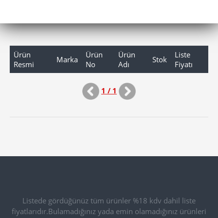
Ürün
Ürün
Ürün
Liste
Marka
Stok
Resmi
No
Adı
Fiyatı
1 / 1
Listede gördüğünüz tüm ürünler %18 kdv dahil liste
fiyatlarıdır.Bulamadığınız yada emin olamadığınız ürünleri