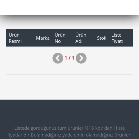
Ürün
Ürün
Ürün
Liste
Marka
Stok
Resmi
No
Adı
Fiyatı
1 / 1
Listede gördüğünüz tüm ürünler %18 kdv dahil liste
fiyatlarıdır.Bulamadığınız yada emin olamadığınız ürünleri