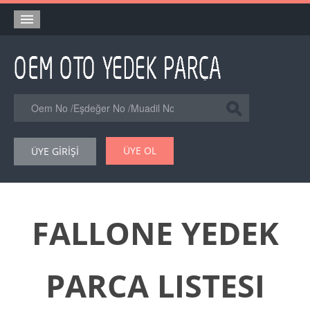
Anasayfa
Orjinal Yedek Parça
Eşdeğer Muadil Yedek Parça
Online Kataloglar
ÜYE OL
ÜYE GİRİŞİ
Şase Numarası VIN Yedekparça Sorgulama
Hakkımızda
Reklam
FALLONE YEDEK
Forum
PARCA LISTESI