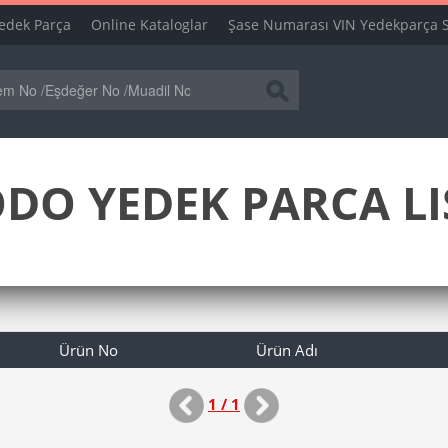
edek Parça
Online Kataloglar
Şase Numarası VIN Yedekparça 
DO YEDEK PARCA LI
Ürün No
Ürün Adı
1 / 1