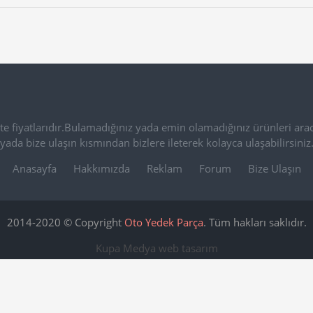
e fiyatlarıdır.Bulamadığınız yada emin olamadığınız ürünleri arac
yada bize ulaşın kısmından bizlere ileterek kolayca ulaşabilirsiniz
Anasayfa
Hakkımızda
Reklam
Forum
Bize Ulaşın
2014-2020 © Copyright
Oto Yedek Parça
. Tüm hakları saklıdır.
Kupa Medya
web tasarım