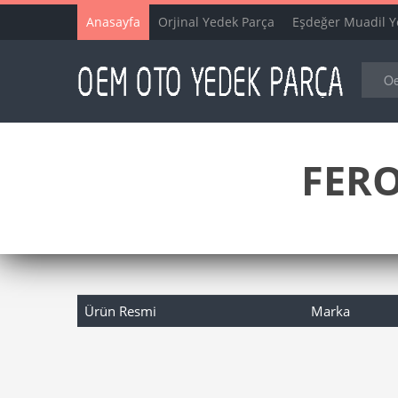
Anasayfa
Orjinal Yedek Parça
Eşdeğer Muadil Y
FERO
Ürün Resmi
Marka