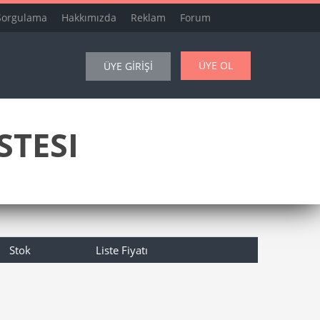
Sorgulama
Hakkımızda
Reklam
Forum
ÜYE OL
ÜYE GİRİŞİ
STESI
Stok
Liste Fiyatı