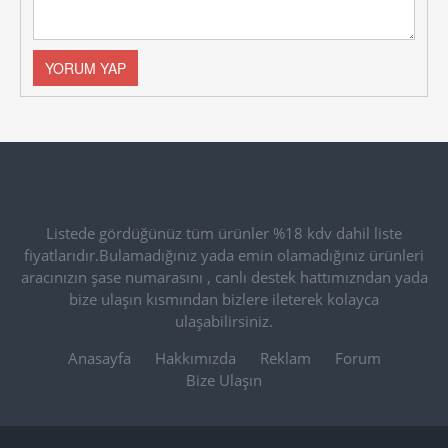
Listede gördüğünüz tüm ürünler %18 kdv dahil liste
fiyatlarıdır.Bulamadığınız yada emin olamadığınız ürünleri
aracınızın şase numarasını , canlı destek hattımızndan yada
bize ulaşın kısmından bizlere ileterek kolayca
ulaşabilirsiniz.
Anasayfa
Hakkımızda
Reklam
Forum
Bize Ulaşın