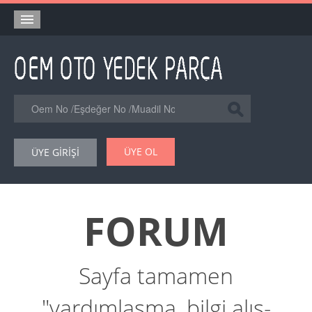
Anasayfa
Orjinal Yedek Parça
Eşdeğer Muadil Yedek Parça
Online Kataloglar
ÜYE OL
ÜYE GİRİŞİ
Şase Numarası VIN Yedekparça Sorgulama
Hakkımızda
FORUM
Reklam
Forum
Sayfa tamamen
"yardımlaşma, bilgi alış-