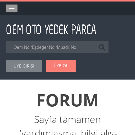
Anasayfa
Orjinal Yedek Parça
Eşdeğer Muadil Yedek Parça
Online Kataloglar
ÜYE OL
ÜYE GİRİŞİ
Şase Numarası VIN Yedekparça Sorgulama
Hakkımızda
FORUM
Reklam
Forum
Sayfa tamamen
"yardımlaşma, bilgi alış-