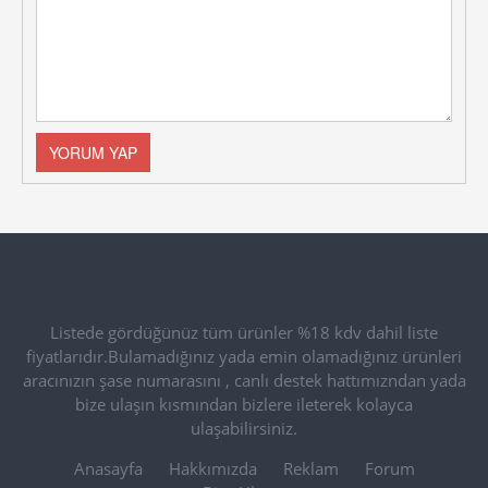
Listede gördüğünüz tüm ürünler %18 kdv dahil liste
fiyatlarıdır.Bulamadığınız yada emin olamadığınız ürünleri
aracınızın şase numarasını , canlı destek hattımızndan yada
bize ulaşın kısmından bizlere ileterek kolayca
ulaşabilirsiniz.
Anasayfa
Hakkımızda
Reklam
Forum