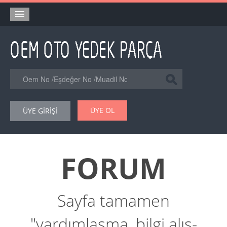
Anasayfa
Orjinal Yedek Parça
Eşdeğer Muadil Yedek Parça
Online Kataloglar
ÜYE OL
ÜYE GİRİŞİ
Şase Numarası VIN Yedekparça Sorgulama
Hakkımızda
FORUM
Reklam
Forum
Sayfa tamamen
"yardımlaşma, bilgi alış-