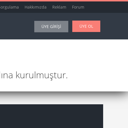
Sorgulama
Hakkımızda
Reklam
Forum
ÜYE OL
ÜYE GİRİŞİ
dına kurulmuştur.