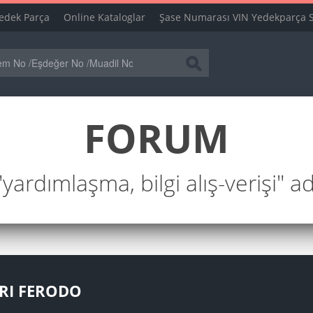
edek Parça
Online Kataloglar
Şase Numarası VIN Yedekparça 
FORUM
ardımlaşma, bilgi alış-verişi" a
ARI FERODO