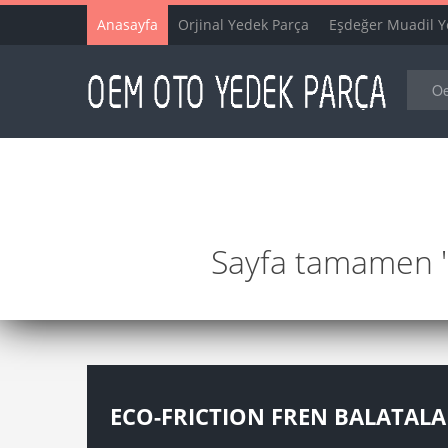
Anasayfa
Orjinal Yedek Parça
Eşdeğer Muadil Y
Sayfa tamamen "y
ECO-FRICTION FREN BALATAL