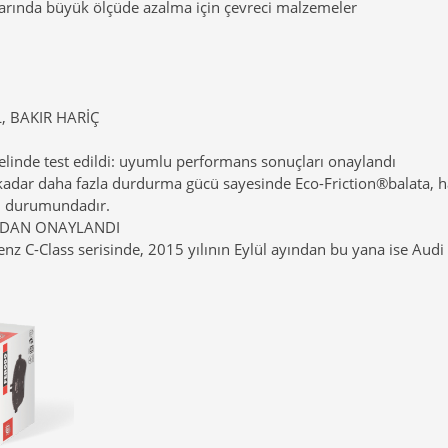
larında büyük ölçüde azalma için çevreci malzemeler
 BAKIR HARİÇ
linde test edildi: uyumlu performans sonuçları onaylandı
kadar daha fazla durdurma gücü sayesinde Eco-Friction®balata, hal
ün durumundadır.
INDAN ONAYLANDI
z C-Class serisinde, 2015 yılının Eylül ayından bu yana ise Aud