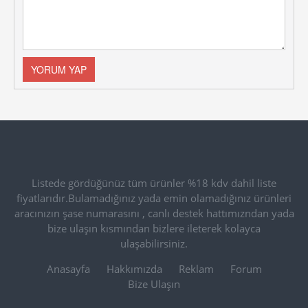
Listede gördüğünüz tüm ürünler %18 kdv dahil liste
fiyatlarıdır.Bulamadığınız yada emin olamadığınız ürünleri
aracınızın şase numarasını , canlı destek hattımızndan yada
bize ulaşın kısmından bizlere ileterek kolayca
ulaşabilirsiniz.
Anasayfa
Hakkımızda
Reklam
Forum
Bize Ulaşın