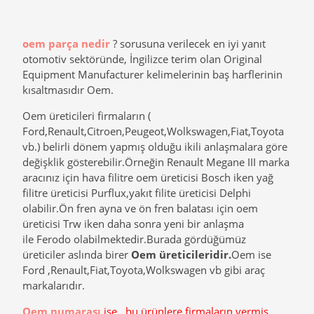
oem parça nedir
? sorusuna verilecek en iyi yanıt
otomotiv sektöründe, İngilizce terim olan Original
Equipment Manufacturer kelimelerinin baş harflerinin
kısaltmasıdır Oem.
Oem üreticileri firmaların (
Ford,Renault,Citroen,Peugeot,Wolkswagen,Fiat,Toyota
vb.) belirli dönem yapmış olduğu ikili anlaşmalara göre
değişklik gösterebilir.Örneğin Renault Megane III marka
aracınız için hava filitre oem üreticisi Bosch iken yağ
filitre üreticisi Purflux,yakıt filite üreticisi Delphi
olabilir.Ön fren ayna ve ön fren balatası için oem
üreticisi Trw iken daha sonra yeni bir anlaşma
ile Ferodo olabilmektedir.Burada gördüğümüz
üreticiler aslında birer
Oem üreticileridir.
Oem ise
Ford ,Renault,Fiat,Toyota,Wolkswagen vb gibi araç
markalarıdır.
Oem numarası
ise , bu ürünlere firmaların vermiş