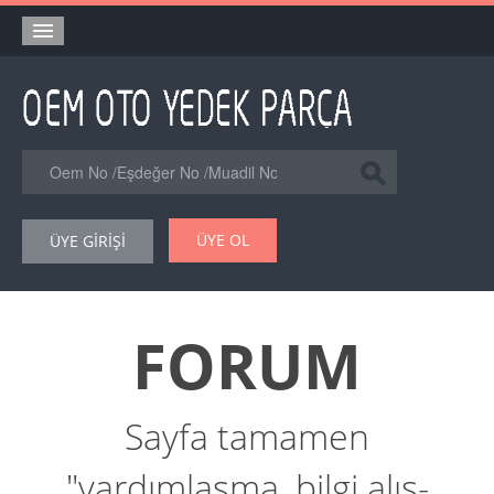
Anasayfa
Orjinal Yedek Parça
Eşdeğer Muadil Yedek Parça
Online Kataloglar
ÜYE OL
ÜYE GİRİŞİ
Şase Numarası VIN Yedekparça Sorgulama
Hakkımızda
FORUM
Reklam
Forum
Sayfa tamamen
"yardımlaşma, bilgi alış-