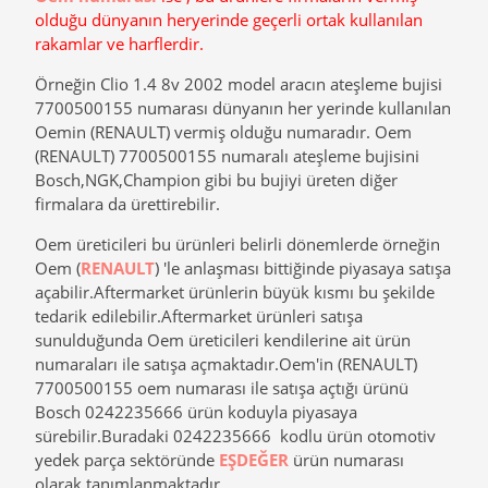
olduğu dünyanın heryerinde geçerli ortak kullanılan
rakamlar ve harflerdir.
Örneğin Clio 1.4 8v 2002 model aracın ateşleme bujisi
7700500155 numarası dünyanın her yerinde kullanılan
Oemin (RENAULT) vermiş olduğu numaradır. Oem
(RENAULT) 7700500155 numaralı ateşleme bujisini
Bosch,NGK,Champion gibi bu bujiyi üreten diğer
firmalara da ürettirebilir.
Oem üreticileri bu ürünleri belirli dönemlerde örneğin
Oem (
RENAULT
) 'le anlaşması bittiğinde piyasaya satışa
açabilir.Aftermarket ürünlerin büyük kısmı bu şekilde
tedarik edilebilir.Aftermarket ürünleri satışa
sunulduğunda Oem üreticileri kendilerine ait ürün
numaraları ile satışa açmaktadır.Oem'in (RENAULT)
7700500155 oem numarası ile satışa açtığı ürünü
Bosch 0242235666 ürün koduyla piyasaya
sürebilir.Buradaki 0242235666 kodlu ürün otomotiv
yedek parça sektöründe
EŞDEĞER
ürün numarası
olarak tanımlanmaktadır.