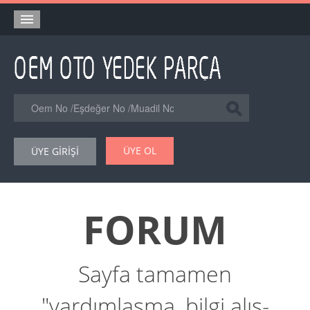
Anasayfa
Orjinal Yedek Parça
Eşdeğer Muadil Yedek Parça
Online Kataloglar
ÜYE OL
ÜYE GİRİŞİ
Şase Numarası VIN Yedekparça Sorgulama
Hakkımızda
FORUM
Reklam
Forum
Sayfa tamamen
"yardımlaşma, bilgi alış-