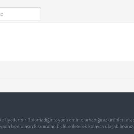
e fiyatlarıdır.Bulamadığınız yada emin olamadığınız ürünleri arac
yada bize ulaşın kısmından bizlere ileterek kolayca ulaşabilirsiniz