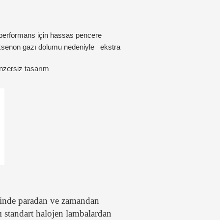
yi performans için hassas pencere
 ksenon gazı dolumu nedeniyle ekstra
enzersiz tasarım
sinde paradan ve zamandan
rı standart halojen lambalardan