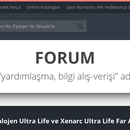
edek Parça
Online Kataloglar
Şase Numarası VIN Yedekparça 
FORUM
ardımlaşma, bilgi alış-verişi" a
ojen Ultra Life ve Xenarc Ultra Life Far