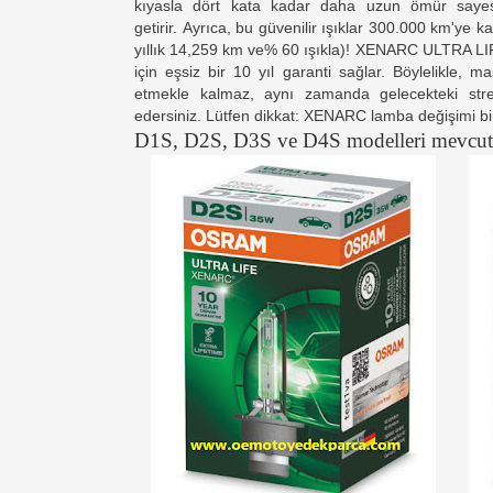
kıyasla dört kata kadar daha uzun ömür saye
getirir.
Ayrıca, bu güvenilir ışıklar 300.000 km'ye k
yıllık 14,259 km ve% 60 ışıkla)!
XENARC ULTRA LIFE 
için eşsiz bir 10 yıl garanti sağlar.
Böylelikle, ma
etmekle kalmaz, aynı zamanda gelecekteki st
edersiniz.
Lütfen dikkat: XENARC lamba değişimi bir
D1S, D2S, D3S ve D4S modelleri mevcut