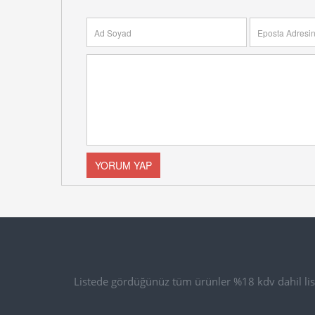
Listede gördüğünüz tüm ürünler %18 kdv dahil list