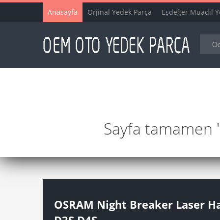
Anasayfa
Orjinal Yedek Parça
Eşdeğer Muadil Y
Sayfa tamamen "y
OSRAM Night Breaker Laser Hal