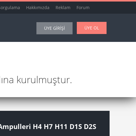
Sorgulama
Hakkımızda
Reklam
Forum
ÜYE OL
ÜYE GİRİŞİ
dına kurulmuştur.
 Ampulleri H4 H7 H11 D1S D2S