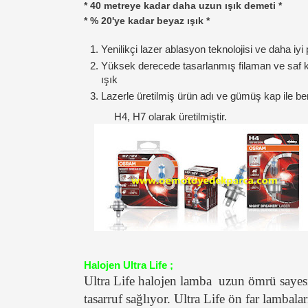
* 40 metreye kadar daha uzun ışık demeti *
* % 20'ye kadar beyaz ışık *
Yenilikçi lazer ablasyon teknolojisi ve daha i
Yüksek derecede tasarlanmış filaman ve saf
ışık
Lazerle üretilmiş ürün adı ve gümüş kap ile b
H4, H7 olarak üretilmiştir.
Halojen Ultra Life ;
Ultra Life halojen lamba uzun ömrü saye
tasarruf sağlıyor. Ultra Life ön far lambala