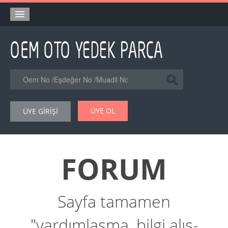
Anasayfa
Orjinal Yedek Parça
Eşdeğer Muadil Yedek Parça
Online Kataloglar
ÜYE OL
ÜYE GİRİŞİ
Şase Numarası VIN Yedekparça Sorgulama
Hakkımızda
FORUM
Reklam
Forum
Sayfa tamamen
"yardımlaşma, bilgi alış-