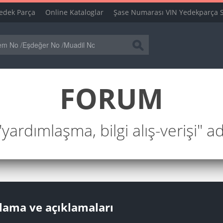
edek Parça
Online Kataloglar
Şase Numarası VIN Yedekparça 
FORUM
ardımlaşma, bilgi alış-verişi" a
lama ve açıklamaları