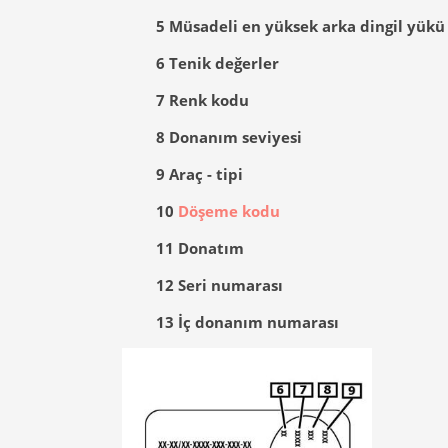
5
Müsadeli en yüksek arka dingil yük
6
Tenik değerler
7
Renk kodu
8
Donanım seviyesi
9
Araç - tipi
10
Döşeme kodu
11
Donatım
12
Seri numarası
13
İç donanım numarası