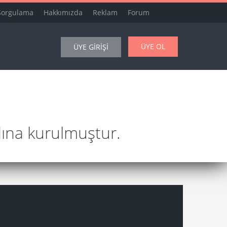
Sorgulama
Hakkımızda
Reklam
Forum
ÜYE OL
ÜYE GİRİŞİ
dına kurulmuştur.