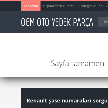
Anasayfa
Orjinal Yedek Parça
Eşdeğer Muadil Y
Sayfa tamamen "y
Renault şase numaraları sorgu