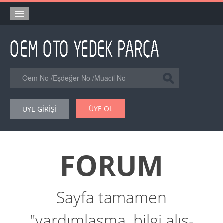
Anasayfa
Orjinal Yedek Parça
Eşdeğer Muadil Yedek Parça
Online Kataloglar
ÜYE OL
ÜYE GİRİŞİ
Şase Numarası VIN Yedekparça Sorgulama
Hakkımızda
FORUM
Reklam
Forum
Sayfa tamamen
"yardımlaşma, bilgi alış-