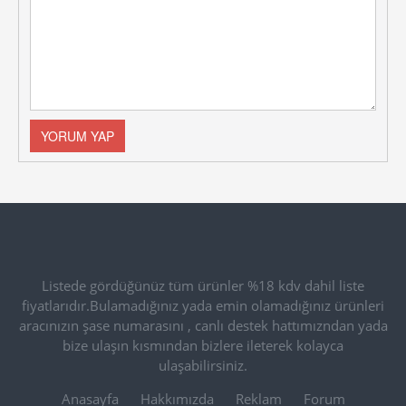
Listede gördüğünüz tüm ürünler %18 kdv dahil liste
fiyatlarıdır.Bulamadığınız yada emin olamadığınız ürünleri
aracınızın şase numarasını , canlı destek hattımızndan yada
bize ulaşın kısmından bizlere ileterek kolayca
ulaşabilirsiniz.
Anasayfa
Hakkımızda
Reklam
Forum