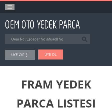
Anasayfa
Orjinal Yedek Parça
Eşdeğer Muadil Yedek Parça
Online Kataloglar
ÜYE OL
ÜYE GİRİŞİ
Şase Numarası VIN Yedekparça Sorgulama
Hakkımızda
Reklam
FRAM YEDEK
Forum
PARCA LISTESI