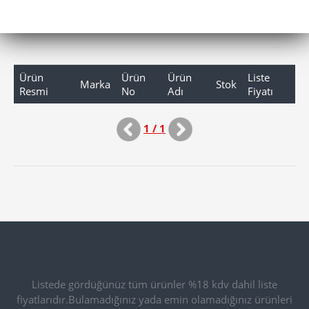
Ürün
Ürün
Ürün
Liste
Marka
Stok
Resmi
No
Adı
Fiyatı
1 / 1
Listede gördüğünüz tüm ürünler %18 kdv dahil liste
fiyatlarıdır.Bulamadığınız yada emin olamadığınız ürünleri