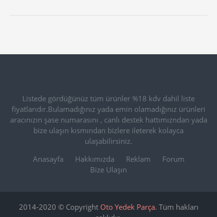
Listede gördüğünüz tüm ürünler %18 kdv dahil liste
fiyatlarıdır.Bulamadığınız yada emin olamadığınız ürünleri
aracınızın şase numarasını , canlı destek hattımızndan yada
bize ulaşın kısmından bizlere ileterek kolayca
ulaşabilirsiniz.
Anasayfa
Hakkımızda
Reklam
Forum
Bize Ulaşın
2014-2020 © Copyright
Oto Yedek Parça
. Tüm hakları