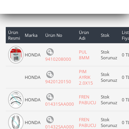
Ürün
Ürün
Lis
Marka
Ürün No
Stok
Resmi
Adı
Fiya
PUL
Stok
HONDA
0 T
8MM
Sorunuz
9410208000
PIM
Stok
HONDA
AYRIK
0 T
Sorunuz
9420120150
2.0X15
FREN
Stok
HONDA
0 T
PABUCU
Sorunuz
01431SAA000
FREN
Stok
HONDA
0 T
PABUCU
Sorunuz
01432SAA000