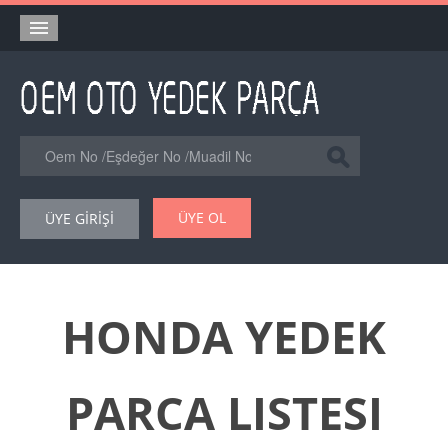
Anasayfa
Orjinal Yedek Parça
Eşdeğer Muadil Yedek Parça
Online Kataloglar
ÜYE OL
ÜYE GİRİŞİ
Şase Numarası VIN Yedekparça Sorgulama
Hakkımızda
Reklam
HONDA YEDEK
Forum
PARCA LISTESI