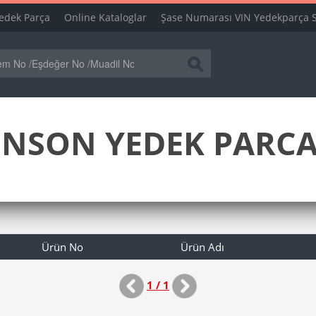
edek Parça
Online Kataloglar
Şase Numarası VIN Yedekparça 
NSON YEDEK PARCA 
Ürün No
Ürün Adı
1 / 1