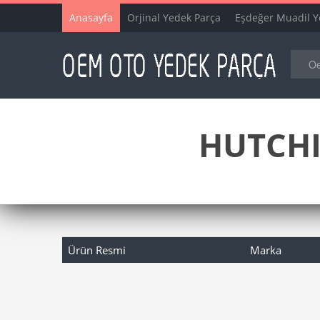
Anasayfa
Orjinal Yedek Parça
Eşdeğer Muadil Y
HUTCHI
Ürün Resmi
Marka