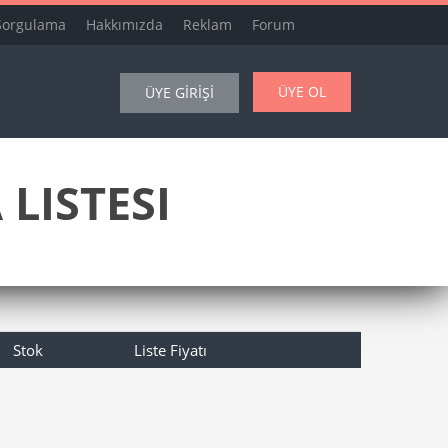
Sorgulama
Hakkımızda
Reklam
Forum
ÜYE OL
ÜYE GİRİŞİ
LISTESI
Stok
Liste Fiyatı