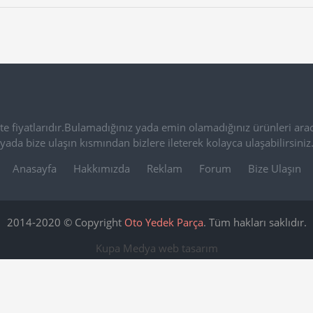
e fiyatlarıdır.Bulamadığınız yada emin olamadığınız ürünleri arac
yada bize ulaşın kısmından bizlere ileterek kolayca ulaşabilirsiniz
Anasayfa
Hakkımızda
Reklam
Forum
Bize Ulaşın
2014-2020 © Copyright
Oto Yedek Parça
. Tüm hakları saklıdır.
Kupa Medya
web tasarım