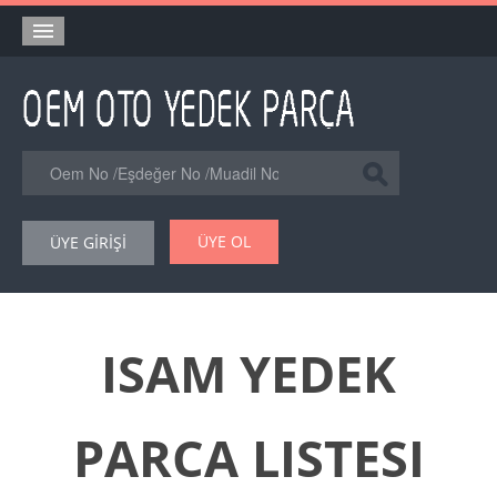
Anasayfa
Orjinal Yedek Parça
Eşdeğer Muadil Yedek Parça
Online Kataloglar
ÜYE OL
ÜYE GİRİŞİ
Şase Numarası VIN Yedekparça Sorgulama
Hakkımızda
Reklam
ISAM YEDEK
Forum
PARCA LISTESI