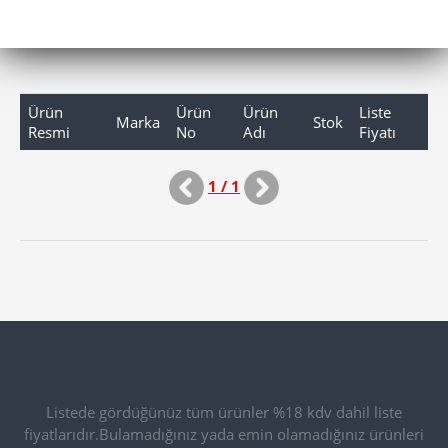
Ürün
Ürün
Ürün
Liste
Marka
Stok
Resmi
No
Adı
Fiyatı
1 / 1
Listede gördüğünüz tüm ürünler %18 kdv dahil liste
fiyatlarıdır.Bulamadığınız yada emin olamadığınız ürünleri