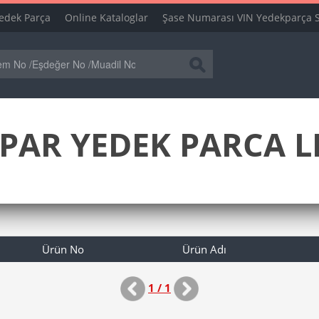
edek Parça
Online Kataloglar
Şase Numarası VIN Yedekparça 
PAR YEDEK PARCA LI
Ürün No
Ürün Adı
1 / 1