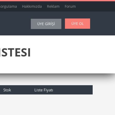
Sorgulama
Hakkımızda
Reklam
Forum
ÜYE OL
ÜYE GİRİŞİ
STESI
Stok
Liste Fiyatı