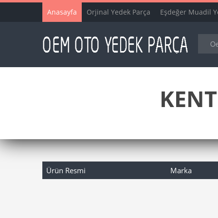
Anasayfa
Orjinal Yedek Parça
Eşdeğer Muadil Y
KENT
Ürün Resmi
Marka