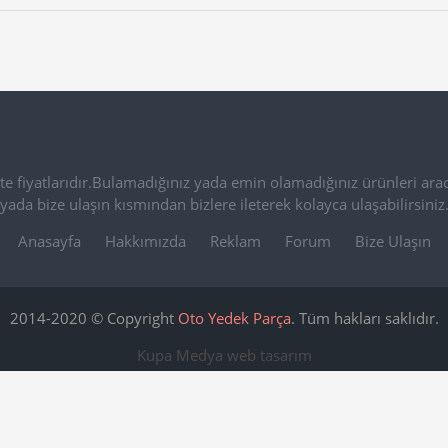
e fiyatlarıdır.Bulamadığınız yada emin olamadığınız ürünleri arac
yada bize ulaşın kısmından bizlere ileterek kolayca ulaşabilirsiniz
Anasayfa
Hakkımızda
Reklam
Forum
Bize Ulaşın
2014-2020 © Copyright
Oto Yedek Parça
. Tüm hakları saklıdır.
Kupa Medya
web tasarım