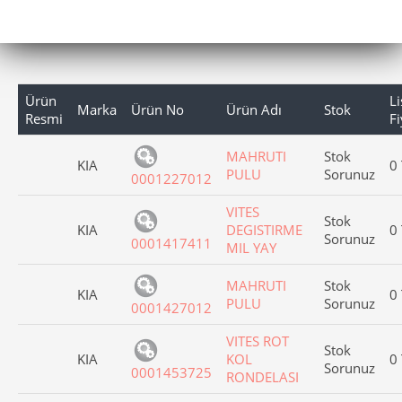
Ürün
Li
Marka
Ürün No
Ürün Adı
Stok
Resmi
Fi
MAHRUTI
Stok
KIA
0
PULU
Sorunuz
0001227012
VITES
Stok
KIA
DEGISTIRME
0
Sorunuz
0001417411
MIL YAY
MAHRUTI
Stok
KIA
0
PULU
Sorunuz
0001427012
VITES ROT
Stok
KIA
KOL
0
Sorunuz
0001453725
RONDELASI