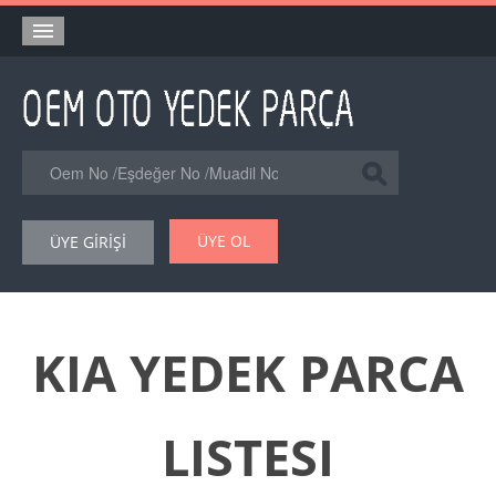
Anasayfa
Orjinal Yedek Parça
Eşdeğer Muadil Yedek Parça
Online Kataloglar
ÜYE OL
ÜYE GİRİŞİ
Şase Numarası VIN Yedekparça Sorgulama
Hakkımızda
Reklam
KIA YEDEK PARCA
Forum
LISTESI