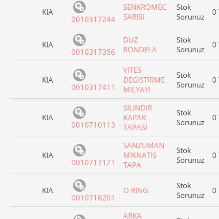
SENKROMEC
Stok
KIA
0
SARISI
Sorunuz
0010317244
DUZ
Stok
KIA
0
RONDELA
Sorunuz
0010317356
VITES
Stok
KIA
DEGISTIRME
0
Sorunuz
0010317411
MILYAYI
SILINDIR
Stok
KIA
KAPAK
0
Sorunuz
0010710113
TAPASI
SANZUMAN
Stok
KIA
MIKNATIS
0
Sorunuz
0010717121
TAPA
Stok
KIA
O RING
0
Sorunuz
0010718201
ARKA