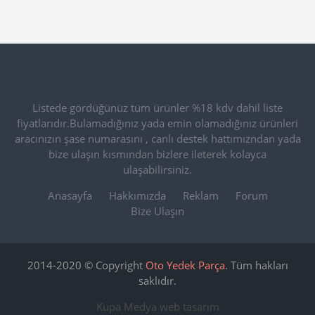
Listede gördüğünüz tüm ürünler %18 kdv dahil liste
fiyatlarıdır.Bulamadığınız yada emin olamadığınız ürünleri
aracınızın şase numarasını , canlı destek hattımızndan yada
bize ulaşın kısmından bizlere ileterek kolayca
ulaşabilirsiniz.
Anasayfa
Hakkımızda
Reklam
Forum
Bize Ulaşın
2014-2020 © Copyright
Oto Yedek Parça
. Tüm hakları
saklıdır.
Kupa Medya
web tasarım