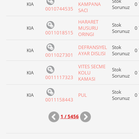
Stok
KIA
KAMPANA
0
Sorunuz
0010744535
SACI
HARARET
Stok
KIA
MUSURU
0
Sorunuz
0011018515
ORINGI
DEFRANSIYEL
Stok
KIA
0
AYAR DISLISI
Sorunuz
0011027301
VITES SECME
Stok
KIA
KOLU
0
Sorunuz
0011117323
KAMASI
Stok
KIA
PUL
0
Sorunuz
0011158443
1 / 5456