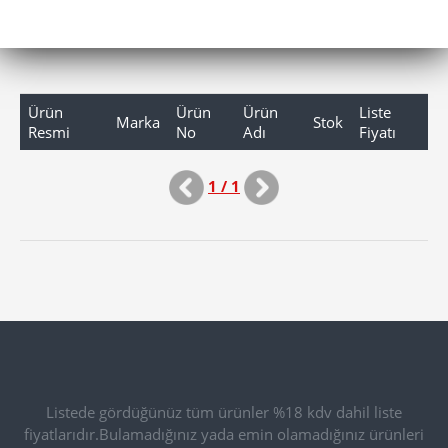
Ürün
Ürün
Ürün
Liste
Marka
Stok
Resmi
No
Adı
Fiyatı
1 / 1
Listede gördüğünüz tüm ürünler %18 kdv dahil liste
fiyatlarıdır.Bulamadığınız yada emin olamadığınız ürünleri