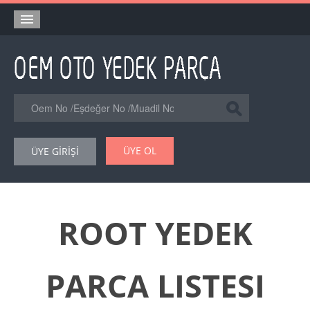
Anasayfa
Orjinal Yedek Parça
Eşdeğer Muadil Yedek Parça
Online Kataloglar
ÜYE OL
ÜYE GİRİŞİ
Şase Numarası VIN Yedekparça Sorgulama
Hakkımızda
Reklam
ROOT YEDEK
Forum
PARCA LISTESI