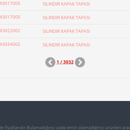
43017000
SILINDIR KAPAK TAPASI
43017000
SILINDIR KAPAK TAPASI
43022002
SILINDIR KAPAK TAPASI
43034002
SILINDIR KAPAK TAPASI
1 / 3032
e fiyatlarıdır.Bulamadığınız yada emin olamadığınız ürünleri arac