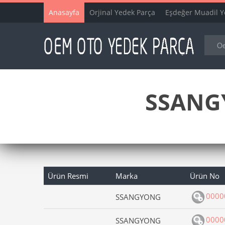
Anasayfa
Orjinal Yedek Parça
Eşdeğer Muadil Y
SSANGY
Ürün Resmi
Marka
Ürün No
0000
SSANGYONG
0000
SSANGYONG