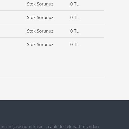
Stok Sorunuz
0 TL
Stok Sorunuz
0 TL
Stok Sorunuz
0 TL
Stok Sorunuz
0 TL
ınızın şase numarasını , canlı destek hattımızndan