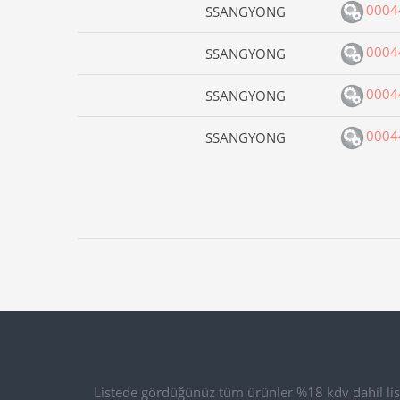
0004
SSANGYONG
0004
SSANGYONG
0004
SSANGYONG
0004
SSANGYONG
Listede gördüğünüz tüm ürünler %18 kdv dahil list