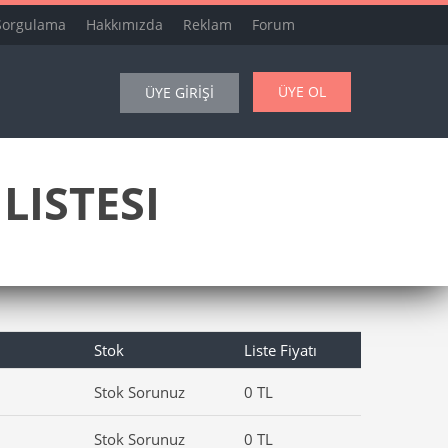
Sorgulama
Hakkımızda
Reklam
Forum
ÜYE OL
ÜYE GİRİŞİ
LISTESI
Stok
Liste Fiyatı
Stok Sorunuz
0 TL
Stok Sorunuz
0 TL