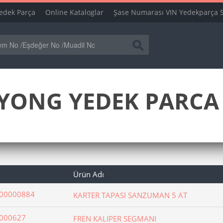
edek Parça
Online Kataloglar
Şase Numarası VIN Yedekparça 
ONG YEDEK PARCA 
Ürün Adı
00000884
KARTER TAPASI SANZUMAN 5 AT
000627
FREN KALIPER SEGMANI